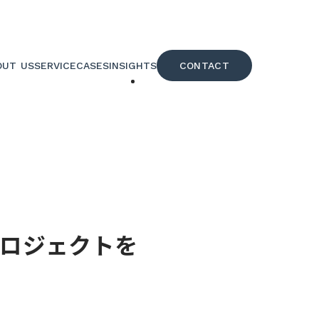
OUT US
SERVICE
CASES
INSIGHTS
CONTACT
社案内
サービス
事例
知見
問い合せ
プロジェクトを