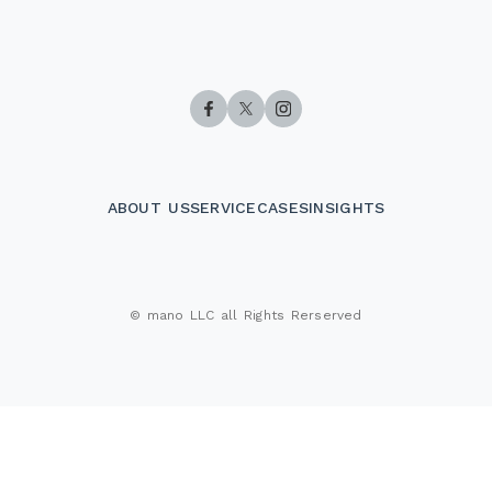
ABOUT US
SERVICE
CASES
INSIGHTS
会社案内
サービス
事例
知見
© mano LLC all Rights Rerserved