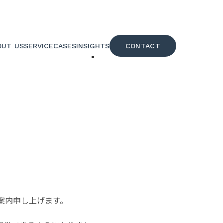
OUT US
SERVICE
CASES
INSIGHTS
CONTACT
社案内
サービス
事例
知見
問い合せ
案内申し上げます。