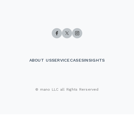
ABOUT US
SERVICE
CASES
INSIGHTS
会社案内
サービス
事例
知見
© mano LLC all Rights Rerserved