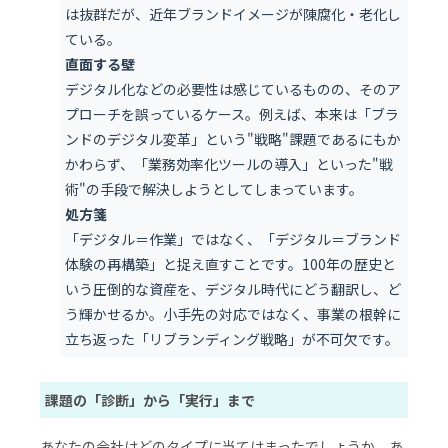
は抜群だが、近年ブランドイメージが陳腐化・老化し
ている。
直面する壁
デジタル化などの必要性は感じているものの、そのア
プローチを誤っているケース。例えば、本来は「ブラ
ンドのデジタル変革」という"戦略"課題であるにもか
かわらず、「業務効率化ツールの導入」といった"戦
術"の手段で解決しようとしてしまっています。
処方箋
「デジタル＝作業」ではなく、「デジタル＝ブランド
体験の再構築」と捉え直すことです。100年の歴史と
いう圧倒的な資産を、デジタル時代にどう翻訳し、ど
う輝かせるか。小手先の対応ではなく、事業の根幹に
立ち返った「リブランディング戦略」が不可欠です。
課題の「診断」から「実行」まで
あなたの会社はどのタイプに当てはまったでしょうか。あ