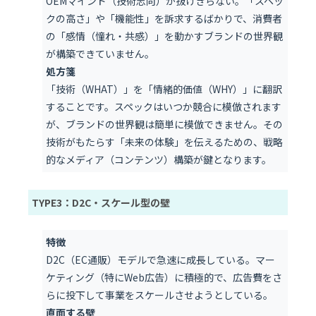
OEMマインド（技術志向）が抜けきらない。「スペッ
クの高さ」や「機能性」を訴求するばかりで、消費者
の「感情（憧れ・共感）」を動かすブランドの世界観
が構築できていません。
処方箋
「技術（WHAT）」を「情緒的価値（WHY）」に翻訳
することです。スペックはいつか競合に模倣されます
が、ブランドの世界観は簡単に模倣できません。その
技術がもたらす「未来の体験」を伝えるための、戦略
的なメディア（コンテンツ）構築が鍵となります。
TYPE3：D2C・スケール型の壁
特徴
D2C（EC通販）モデルで急速に成長している。マー
ケティング（特にWeb広告）に積極的で、広告費をさ
らに投下して事業をスケールさせようとしている。
直面する壁